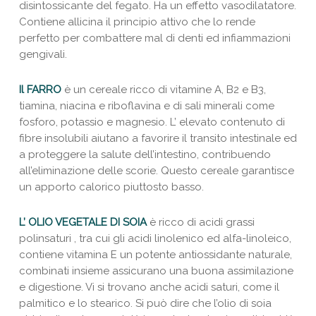
disintossicante del fegato. Ha un effetto vasodilatatore.
Contiene allicina il principio attivo che lo rende
perfetto per combattere mal di denti ed infiammazioni
gengivali.
Il FARRO
è un cereale ricco di vitamine A, B2 e B3,
tiamina, niacina e riboflavina e di sali minerali come
fosforo, potassio e magnesio. L’ elevato contenuto di
fibre insolubili aiutano a favorire il transito intestinale ed
a proteggere la salute dell’intestino, contribuendo
all’eliminazione delle scorie. Questo cereale garantisce
un apporto calorico piuttosto basso.
L’ OLIO VEGETALE DI SOIA
è
ricco di acidi grassi
polinsaturi , tra cui gli acidi linolenico ed alfa-linoleico,
contiene vitamina E un potente antiossidante naturale,
combinati insieme assicurano una buona assimilazione
e digestione. Vi si trovano anche acidi saturi, come il
palmitico e lo stearico. Si può dire che l’olio di soia