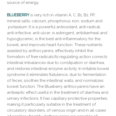
source of energy.
BLUEBERRY
is very rich in vitamin A, C, B1, B2, PP,
mineral salts, calcium, phosphorus, iron, sodium and
potassium. It is a powerful antioxidant, anti-radical,
anti-infective, anti-ulcer; is astringent, antidiarrheal and
hypoglycemic; is the best anti-inflammatory for the
bowel, and improves heart function. These nutrients
assisted by anthocyanins, effectively inhibit the
formation of free radicals.Its regulating action corrects
intestinal imbalances due to constipation or diarrhea,
and restores intestinal enzyme activity. In irritable bowel
syndrome it eliminates flatulence, due to fermentation
of feces, soothes the intestinal walls, and normalizes
bowel function. The Blueberry anthocyanins have an
antiseptic effect useful in the treatment of diarrhea and
urinary infections. It has capillary-protective properties,
making it particularly suitable in the treatment of
circulatory disorders, of venous origin and in all cases