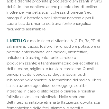
abbia discrete proprietà ipocolesterolemizzanti, in virtù
del fatto che contiene anche piccole dosi di lecitina.
Inoltre, per via della sua ricchezza di omega 3 ed
omega 6, è benefico per il sistema nervoso e per il
cuore. Lucida il manto ed è una fonte energetica
facilmente assimilabile.
IL MIRTILLO
è molto ricco di vitamina A ,C, B1, B2, PP, di
sali minerali calcio, fosforo, ferro, sodio e potassio è un
potente antiossidante, anti radicali, antinfettivo,
antiulcera, è astringente , antidiarroico e
ipoglicemizzante; è l’antinfiammatorio per eccellenza
dell’intestino, migliora le funzioni cardiache. Questi
principi nutritivi coadiuvati dagli antocianosidi,
inibiscono validamente la formazione dei radicali liberi.
La sua azione regolatrice, corregge gli squilibri
intestinali in caso di stitichezza o diarrea, e ripristina
l’attività enzimatica intestinale. Nella sindrome
dell’intestino irritabile elimina la flatulenza, dovuta alla
fermentazione delle feci, sfiamma le pareti e