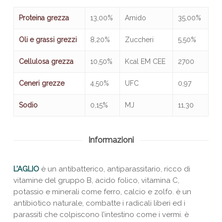
Proteina grezza
13,00%
Amido
35,00%
Oli e grassi grezzi
8,20%
Zuccheri
5,50%
Cellulosa grezza
10,50%
Kcal EM CEE
2700
Ceneri grezze
4,50%
UFC
0,97
Sodio
0,15%
MJ
11,30
Informazioni
L’AGLIO
è un antibatterico, antiparassitario, ricco di
vitamine del gruppo B, acido folico, vitamina C,
potassio e minerali come ferro, calcio e zolfo. è un
antibiotico naturale, combatte i radicali liberi ed i
parassiti che colpiscono l’intestino come i vermi. è