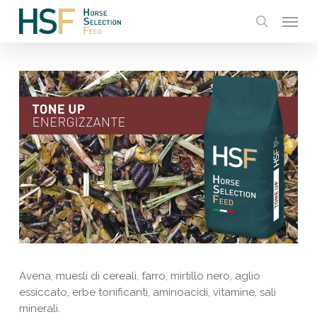
Skip
Menu
to
search
main
content
Avena, muesli di cereali, farro, mirtillo nero, aglio
essiccato, erbe tonificanti, aminoacidi, vitamine, sali
minerali.