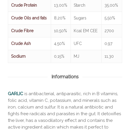
Crude Protein
13,00%
Starch
35,00%
Crude Oils and fats
8,20%
Sugars
5,50%
Crude Fibre
10,50%
Kcal EM CEE
2700
Crude Ash
4,50%
UFC
0,97
Sodium
0,15%
MJ
11,30
Informations
GARLIC
is antibacterial, antiparasitic, rich in B vitamins,
folic acid, vitamin C, potassium, and minerals such as
iron, calcium and sulfur. It is a natural antibiotic and
fights free radicals and parasites in the gut. It detoxifies
the liver, has a vasodilatory effect and contains the
active ingredient allicin which makes it perfect to